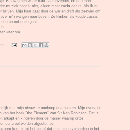
lesje. Blauw-groen water ruikt naar lavendel, en de kraan
ke muziek hoor ik niet, alleen maar zacht geruis. Als ik nu
er blijven. Mijn haar gaat door de war en drijft als zeewier om
n over m'n wangen naar boven. Ze klinken als koude cassis
jl de zon net ondergaat.
ub!
aar weer om.
gen:
idelijk met mijn nieuwste aankoop qua boeken. Mijn overvolle
zing van het boek "the Element" van Sir Ken Robinson. Dat is
teit afkapt en kinderen door de manier waarop onze
en cultureel worden afgestompt.
ngzaam kom ik tot het besef dat mijn eigen volharding in het