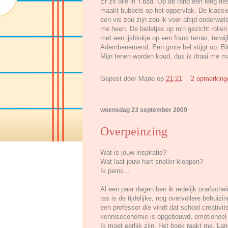
Er zit olie in 't bad. Op de rand een leeg f
maakt bubbels op het oppervlak. De klassie
een vis zou zijn zou ik voor altijd onderwat
me heen. De belletjes op m'n gezicht rolle
met een ijsblokje op een frans terras, terwi
Adembenemend. Een grote bel stijgt op. Bl
Mijn tenen worden koud, dus ik draai me m
Gepost door
Marie
op
21:21
2 opmerkin
woensdag 23 september 2009
Overpeinzing
Wat is jouw inspiratie?
Wat laat jouw hart sneller kloppen?
Ik peins...
Al een paar dagen ben ik redelijk onafsche
tas is de tijdelijke, nog overvollere behui
een professor die vindt dat school creativi
kenniseconomie is opgebouwd, emotioneel 
Ik moet eerlijk zijn. Het boek raakt me. La