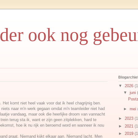
rder ook nog gebeu
Blogarchie
▼
2026
(1
▼
juni
Postz
 Het komt niet heel vaak voor dat ik heel chagrijnig ben.
 niets naar m'n werk gegaan omdat m'n teamleider niet had
►
mei
t laatje vandaag, maar ook die heerlijke droom van vannacht
►
2023
(1
rein terug sta ik, want er zijn geen zitplekken, hard te
oekomst, hoe ik nu rijk en beroemd word en wanneer ik nou
►
2021
(1
►
2019
(1
emand praat. Niemand kijkt elkaar aan. Niemand lacht. Men