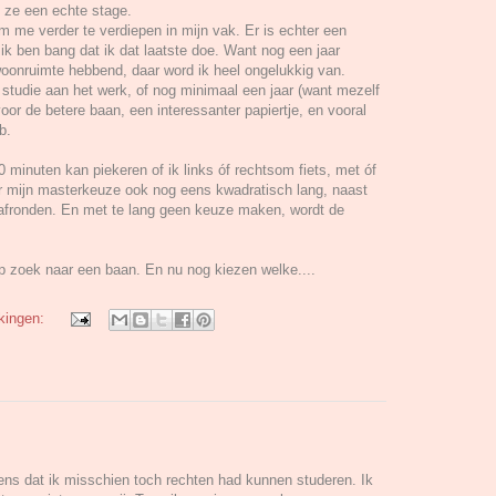
 ze een echte stage.
 me verder te verdiepen in mijn vak. Er is echter een
ik ben bang dat ik dat laatste doe. Want nog een jaar
 woonruimte hebbend, daar word ik heel ongelukkig van.
' studie aan het werk, of nog minimaal een jaar (want mezelf
voor de betere baan, een interessanter papiertje, en vooral
b.
 minuten kan piekeren of ik links óf rechtsom fiets, met óf
ver mijn masterkeuze ook nog eens kwadratisch lang, naast
t afronden. En met te lang geen keuze maken, wordt de
op zoek naar een baan. En nu nog kiezen welke....
kingen:
ns dat ik misschien toch rechten had kunnen studeren. Ik