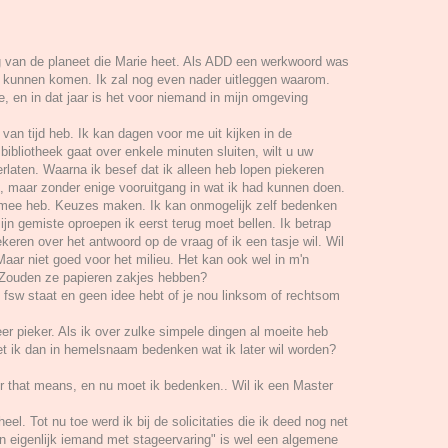
ng van de planeet die Marie heet. Als ADD een werkwoord was
 kunnen komen. Ik zal nog even nader uitleggen waarom.
ie, en in dat jaar is het voor niemand in mijn omgeving
 van tijd heb. Ik kan dagen voor me uit kijken in de
bibliotheek gaat over enkele minuten sluiten, wilt u uw
rlaten. Waarna ik besef dat ik alleen heb lopen piekeren
, maar zonder enige vooruitgang in wat ik had kunnen doen.
e mee heb. Keuzes maken. Ik kan onmogelijk zelf bedenken
ijn gemiste oproepen ik eerst terug moet bellen. Ik betrap
ekeren over het antwoord op de vraag of ik een tasje wil. Wil
Maar niet goed voor het milieu. Het kan ook wel in m'n
 Zouden ze papieren zakjes hebben?
t fsw staat en geen idee hebt of je nou linksom of rechtsom
er pieker. Als ik over zulke simpele dingen al moeite heb
 ik dan in hemelsnaam bedenken wat ik later wil worden?
ver that means, en nu moet ik bedenken.. Wil ik een Master
l. Tot nu toe werd ik bij de solicitaties die ik deed nog net
n eigenlijk iemand met stageervaring" is wel een algemene