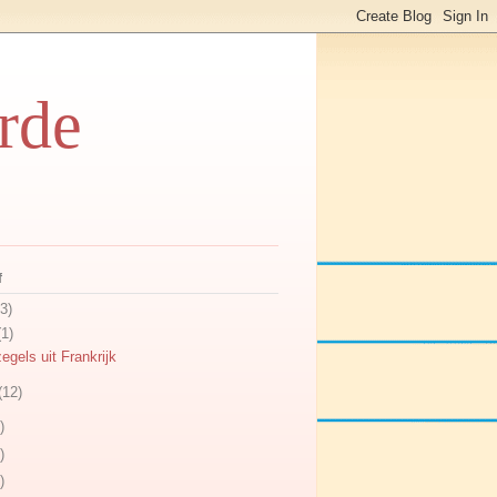
rde
f
3)
(1)
egels uit Frankrijk
(12)
)
)
)