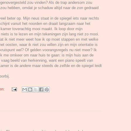
 tegenovergesteld zou vinden? Als de trap andersom zou
zou hebben, omdat je schaduw altijd naar de zon gedraaid
eel beter op. Mijn neus staat in de spiegel iets naar rechts
 schijnt vanuit het noorden en draait langzaam naar het
n kamer toverachtig mooi maakt. Ik loop door mijn
niets is te lezen en mijn tekeningen zijn lang niet zo mooi.
dat ik niet meer weet hoe ik op moet stappen en met welke
et oosten, waar ik niet zou willen zijn en mijn orientatie is
kruispunt wel? Of gelden voorangsregels nu niet meer? Ik
 ik me omkeer om naar huis te gaan: is mijn huis aan de
en vaag beeld van herkenning, want een piano speelt van
kamer is de andere maar steeds de zelfde en de spiegel leidt
orbij.
gen: