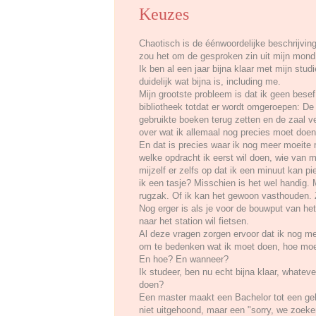
Keuzes
Chaotisch is de éénwoordelijke beschrijvi
zou het om de gesproken zin uit mijn mond
Ik ben al een jaar bijna klaar met mijn stud
duidelijk wat bijna is, including me.
Mijn grootste probleem is dat ik geen besef
bibliotheek totdat er wordt omgeroepen: De 
gebruikte boeken terug zetten en de zaal ve
over wat ik allemaal nog precies moet doen
En dat is precies waar ik nog meer moeit
welke opdracht ik eerst wil doen, wie van m
mijzelf er zelfs op dat ik een minuut kan pi
ik een tasje? Misschien is het wel handig. 
rugzak. Of ik kan het gewoon vasthouden.
Nog erger is als je voor de bouwput van he
naar het station wil fietsen.
Al deze vragen zorgen ervoor dat ik nog me
om te bedenken wat ik moet doen, hoe moet
En hoe? En wanneer?
Ik studeer, ben nu echt bijna klaar, whate
doen?
Een master maakt een Bachelor tot een gehee
niet uitgehoond, maar een "sorry, we zoeke