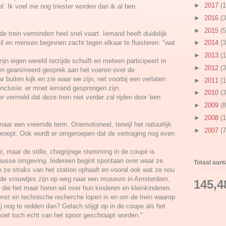
►
2017
(1
el. Ik voel me nog triester worden dan ik al ben.
►
2016
(3
►
2015
(5
de trein vermindert heel snel vaart. Iemand heeft duidelijk
l en mensen beginnen zacht tegen elkaar te fluisteren: "wat
►
2014
(3
►
2013
(1
 zijn eigen wereld terzijde schuift en meteen participeert in
►
2012
(3
en geanimeerd gesprek aan het voeren over de
r buiten kijk en zie waar we zijn, net voorbij een verlaten
►
2011
(1
conclusie: er moet iemand gesprongen zijn.
►
2010
(3
er vermeld dat deze trein niet verder zal rijden door 'een
►
2009
(8
►
2008
(1
maar een vreemde term. Onemotioneel, terwijl het natuurlijk
►
2007
(7
proept. Ook wordt er omgeroepen dat de vertraging nog even
e, maar de stille, chagrijnige stemming in de coupé is
nusse omgeving. Iedereen begint spontaan over waar ze
Totaal aan
 ze straks van het station ophaalt en vooral ook wat ze nou
rde vrouwtjes zijn op weg naar een museum in Amsterdam,
145,4
 die het maar horen wil over hun kinderen en kleinkinderen.
ienst en technische recherche lopen in en om de trein waarop
j nog te redden dan? Gelach stijgt op in de coupe als het
moet toch echt van het spoor geschraapt worden."