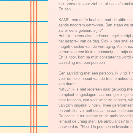
kijkt verveeld voor zich uit of naar z'n mobi
En dan...
BAM!!! een doffe knal vestoort de stilte en 
aande noodrem getrokken. Dan staan we sti
zal er eens gebeurd zijn?"
Het lijkt ineens alsof iedereen tegelijkertijd
het gesprek van de dag. Ook ik ben snel e
mogelijkheiden van de vertraging. Als ik naa
perron van een klein stationnetje, is mijn 
En ja hoor, kort na mijn constatering wordt 
aanrijding met een persoon'.
Een aanrijding met een persoon. Ik vind ´t 
voor de hele inhoud van de trein emoties o
kan duren.
Natuurlijk is niet iedereen daar gelukkig me
compleet omgeslagen naar een gezellige k
naar toegaan, wat voor werk ze hebben, wie
van zo'n ongeluk vinden. Twee gereformee
en vertellen vol enthousiasme aan iedereen
De politie is ter plaatse en de ambulanced
iemand de vraag stelt: De ambulance? Is hi
antwoord is: "Nee. De persoon in kwestie 