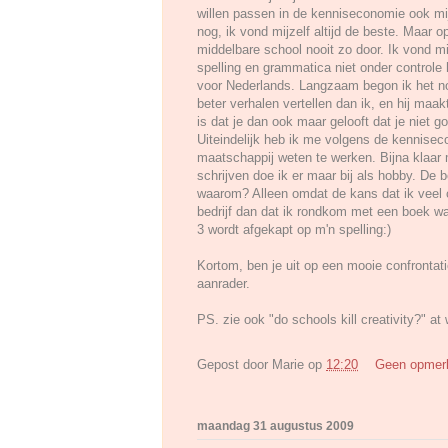
willen passen in de kenniseconomie ook mij h
nog, ik vond mijzelf altijd de beste. Maar 
middelbare school nooit zo door. Ik vond mij
spelling en grammatica niet onder controle 
voor Nederlands. Langzaam begon ik het no
beter verhalen vertellen dan ik, en hij maak
is dat je dan ook maar gelooft dat je niet g
Uiteindelijk heb ik me volgens de kennise
maatschappij weten te werken. Bijna klaar 
schrijven doe ik er maar bij als hobby. De be
waarom? Alleen omdat de kans dat ik veel c
bedrijf dan dat ik rondkom met een boek wa
3 wordt afgekapt op m'n spelling:)
Kortom, ben je uit op een mooie confrontati
aanrader.
PS. zie ook "do schools kill creativity?" a
Gepost door
Marie
op
12:20
Geen opmer
maandag 31 augustus 2009