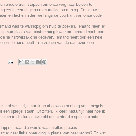
 een andere trein stappen om onze weg naar Leiden te
sagiers in een uitgelaten en melige stemming. De nieuwe
raten en lachen rijden we langs de voorkant van onze oude
Iemand was te wanhopig om hulp te zoeken. Iemand heeft er
t op hun plaats van bestemming kwamen. Iemand heeft een
 kleine hartverzakking gegeven. Iemand heeft ook een hele
regen. Iemand heeft mijn zorgen van de dag even een
:
 me obsessief, maar ik houd gewoon heel erg van spiegels.
 een spiegel staan. Of zitten. Ik keek natuurlijk naar hoe ik
liezen in die fantasiewereld die achter die spiegel plaats
tappen, naar die wereld waarin alles precies
amer naar links open ging in plaats van naar rechts? En wat