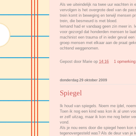
Als we uiteindelijk na twee uur wachten in
vervolgen is het overgrote deel van de pas
trein komt in beweging en terwijl mensen p
trein, die besmeurd is met bloed.
Iemand had er vandaag geen zin meer in. 
voor gezorgd dat honderden mensen te laa
machinist een trauma of in ieder geval een
groep mensen met elkaar aan de praat gek
ochtend weggenomen.
Gepost door
Marie
op
14:16
1 opmerking
donderdag 29 oktober 2009
Spiegel
Ik houd van spiegels. Noem me ijdel, noem
Toen ik nog een kind was kon ik al uren voor
er zelf uitzag, maar ik kon me nog beter ver
vond.
Als je nou eens door die spiegel heen kon s
tegenovergesteld was? Als de deur van je k