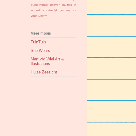
Tumorhumor
brieven
muziek in
je zelf
voortuinlijk
yummy for
your tummy
Meer moois
TuinTuin
She Wears
Mart v/d Wiel Art &
Ilustrations
Huize Zeezicht