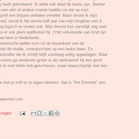
eeft gelimiteerd. Ik wilde ook altijd de beste zijn. Sterker
op een één of andere manier hadden ze dat op mijn
zelf een briljant verhalen verteller. Maar omdat ik mijn
had, stond ik het eerste half jaar van mijn brugklas een 3
g logisch te vinden ook. Mijn docent kon namelijk nog veel
te er ook geen spelfouten bij :) Het vervelende van kind zijn
oed bent in Nederlands.
conomische ladder toch tot de bovenkant van de
met de studie, vooruitzichten op een leuke baan. En
stseller die ik schrijf blijft voorlopig veilig opgeslagen. Maar
enten ga verdienen groter is als werknemer bij een groot
t ik met liefde heb geschreven, maar waarschijnlijk met een
e met je zelf en je eigen talenten, dan is "the Element" een
t www.ted.com
kingen: