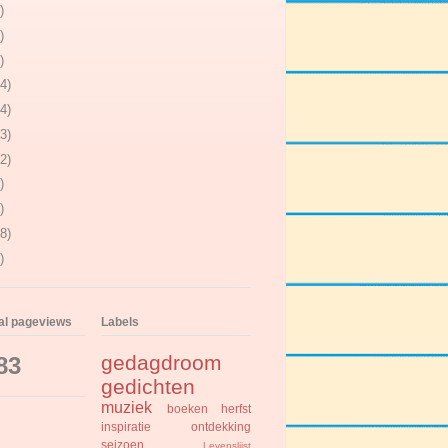
)
)
)
4)
4)
3)
2)
)
)
8)
)
tal pageviews
Labels
gedagdroom
83
gedichten
muziek
boeken
herfst
inspiratie
ontdekking
seizoen
Levenslijst