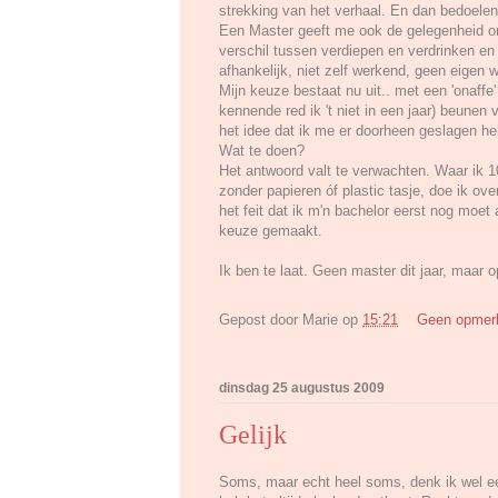
strekking van het verhaal. En dan bedoelen
Een Master geeft me ook de gelegenheid om
verschil tussen verdiepen en verdrinken en 
afhankelijk, niet zelf werkend, geen eigen
Mijn keuze bestaat nu uit.. met een 'onaffe
kennende red ik 't niet in een jaar) beunen 
het idee dat ik me er doorheen geslagen he
Wat te doen?
Het antwoord valt te verwachten. Waar ik 10
zonder papieren óf plastic tasje, doe ik o
het feit dat ik m'n bachelor eerst nog moe
keuze gemaakt.
Ik ben te laat. Geen master dit jaar, maar 
Gepost door
Marie
op
15:21
Geen opmer
dinsdag 25 augustus 2009
Gelijk
Soms, maar echt heel soms, denk ik wel ee