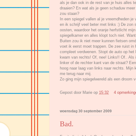
als je dan ook in de rest van je huis alles
draaien? En wat als je geen schaduw meer 
zou staan?
In een spiegel vallen al je vreemdheden je v
en ik schrijf veel beter met links :) De zon
oosten, waardoor het oranje herfstlicht mij
spiegelkamer en alles klopt toch niet. Want 
Buiten zou ik niet meer kunnen fietsen om
voet ik eerst moet trappen. De zee ruist in h
compleet verdwenen. Stopt de auto op het 
kwam van rechts! Of, nee! Links!! Of.. Als
linker of de rechter kant van de straat? E
hoog naar laag van links naar rechts. Mijn 
me terug naar mij.
Zo ging mijn spiegelwereld als een droom vo
Gepost door
Marie
op
15:32
4 opmerkin
woensdag 30 september 2009
Bad.