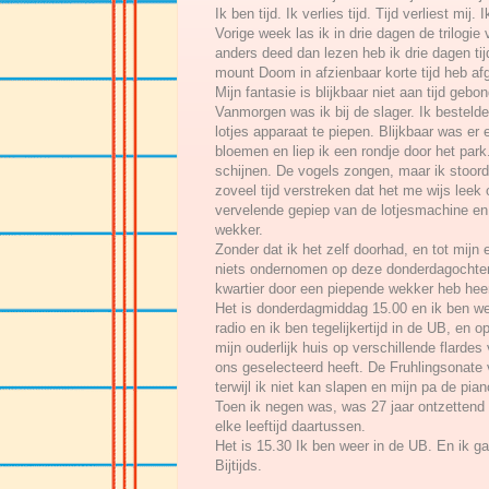
Ik ben tijd. Ik verlies tijd. Tijd verliest mij. 
Vorige week las ik in drie dagen de trilogie
anders deed dan lezen heb ik drie dagen tijd
mount Doom in afzienbaar korte tijd heb af
Mijn fantasie is blijkbaar niet aan tijd gebo
Vanmorgen was ik bij de slager. Ik bestelde
lotjes apparaat te piepen. Blijkbaar was er 
bloemen en liep ik een rondje door het par
schijnen. De vogels zongen, maar ik stoor
zoveel tijd verstreken dat het me wijs leek 
vervelende gepiep van de lotjesmachine en
wekker.
Zonder dat ik het zelf doorhad, en tot mijn 
niets ondernomen op deze donderdagochten
kwartier door een piepende wekker heb he
Het is donderdagmiddag 15.00 en ik ben we
radio en ik ben tegelijkertijd in de UB, en
mijn ouderlijk huis op verschillende flardes
ons geselecteerd heeft. De Fruhlingsonate 
terwijl ik niet kan slapen en mijn pa de pian
Toen ik negen was, was 27 jaar ontzettend
elke leeftijd daartussen.
Het is 15.30 Ik ben weer in de UB. En ik ga
Bijtijds.