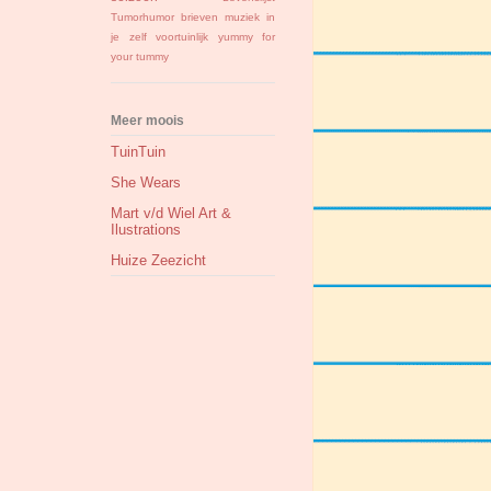
Tumorhumor
brieven
muziek in
je zelf
voortuinlijk
yummy for
your tummy
Meer moois
TuinTuin
She Wears
Mart v/d Wiel Art &
Ilustrations
Huize Zeezicht