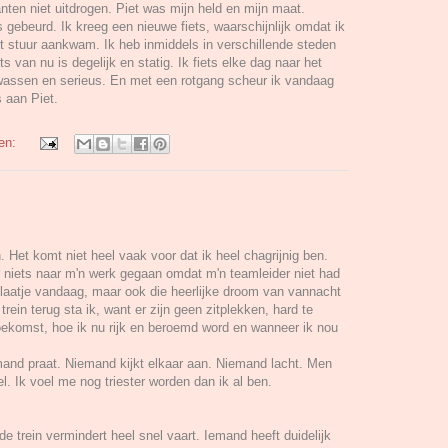
nten niet uitdrogen. Piet was mijn held en mijn maat.
s gebeurd. Ik kreeg een nieuwe fiets, waarschijnlijk omdat ik
 stuur aankwam. Ik heb inmiddels in verschillende steden
s van nu is degelijk en statig. Ik fiets elke dag naar het
lwassen en serieus. En met een rotgang scheur ik vandaag
 aan Piet.
gen:
 Het komt niet heel vaak voor dat ik heel chagrijnig ben.
 niets naar m'n werk gegaan omdat m'n teamleider niet had
t laatje vandaag, maar ook die heerlijke droom van vannacht
rein terug sta ik, want er zijn geen zitplekken, hard te
oekomst, hoe ik nu rijk en beroemd word en wanneer ik nou
emand praat. Niemand kijkt elkaar aan. Niemand lacht. Men
el. Ik voel me nog triester worden dan ik al ben.
de trein vermindert heel snel vaart. Iemand heeft duidelijk