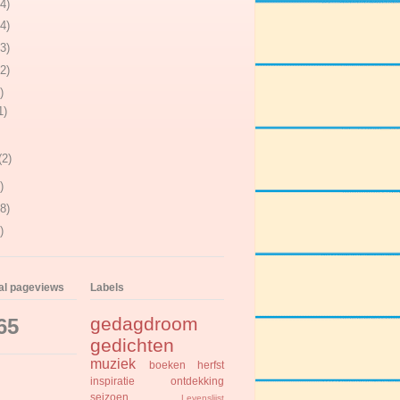
4)
4)
3)
2)
)
1)
(2)
)
8)
)
tal pageviews
Labels
gedagdroom
65
gedichten
muziek
boeken
herfst
inspiratie
ontdekking
seizoen
Levenslijst