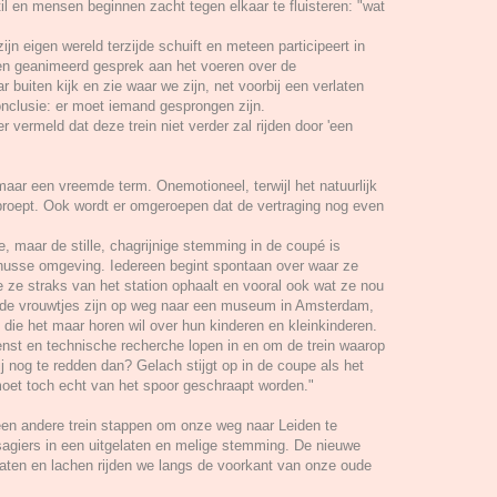
l en mensen beginnen zacht tegen elkaar te fluisteren: "wat
 zijn eigen wereld terzijde schuift en meteen participeert in
en geanimeerd gesprek aan het voeren over de
r buiten kijk en zie waar we zijn, net voorbij een verlaten
conclusie: er moet iemand gesprongen zijn.
er vermeld dat deze trein niet verder zal rijden door 'een
maar een vreemde term. Onemotioneel, terwijl het natuurlijk
proept. Ook wordt er omgeroepen dat de vertraging nog even
e, maar de stille, chagrijnige stemming in de coupé is
nusse omgeving. Iedereen begint spontaan over waar ze
 ze straks van het station ophaalt en vooral ook wat ze nou
rde vrouwtjes zijn op weg naar een museum in Amsterdam,
 die het maar horen wil over hun kinderen en kleinkinderen.
ienst en technische recherche lopen in en om de trein waarop
j nog te redden dan? Gelach stijgt op in de coupe als het
moet toch echt van het spoor geschraapt worden."
 een andere trein stappen om onze weg naar Leiden te
sagiers in een uitgelaten en melige stemming. De nieuwe
raten en lachen rijden we langs de voorkant van onze oude