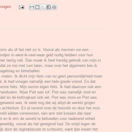
kingen:
soms als of het niet zo is. Vooral als mensen me een
ndjes in weet-ik-veel-waar geld nodig hebben voor hun
er lastig valt. Dan maak ik heel handig gebruik van mijn in
at ze me met rust laten, maar over het algemeen ben ik
gelslag en bitterballen.
ede maten. Ik dicht mijn fiets van nu geen persoonlijkheid meer
al, ik had vroeger namelijk een hele goede vriend. En dat
eerste fiets. Mijn eerste eigen fiets. Ik had daarvoor ook een
 handvaten. Maar Piet was tof. Piet was namelijk rood en
del en de kettingkast ook wit. Piet was mooi en Piet was
 geweest was. Ik weet nog dat wij altijd de wereld gingen
achtertuin. En al racend over de heuvels en door het mos
eld wilden verwoesten, een arm stel kraaien dat naar
 en ik erin de wereld te behoeden voor naderend onheil.
eweldig, vooral als het geregend had. De strijd tegen de
lijk door de regenplassen te scheuren, want dan kwam het