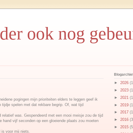
rder ook nog gebeu
Blogarchie
►
2026
(1
►
2023
(1
►
2021
(1
idene pogingen mijn prioriteiten elders te leggen geef ik
 tijdje spelen met dat rekbare begrip. Of, wat tijd
►
2019
(1
►
2017
(1
jd relatief was. Gespendeerd met een mooi meisje zou de tijd
►
2016
(3
 je hand vijf seconden op een gloeiende plaats zou moeten
►
2015
(5
d is voor mij niets.