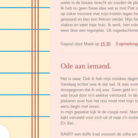
water in de bosjes terecht en zouden de pla
Ik heb nu geen flauw idee wat er met Piet i
op zeker moment met mijn knieën tegen het
gewoond en ben tien fietsen verder. Mijn fiet
station en weer naar huis. Ik werk, ben vo
weer door een regenplas. Uit nagedachtenis
Gepost door
Marie
op
15:30
3 opmerkin
Ode aan iemand.
Het is waar. Ook ik heb mijn mindere dagen.
Vandaag echter was ik dat wel. Ik was voor
doorgegeven dat ik vrij was. Geen geld in 
was bruut door m'n wekker verstoord. In de t
piekeren over hoe het nou moet met mijn t
eens begin met leven.
In mijn gepieker kijk ik de coupé rond. Ni
kijkt verveeld voor zich uit of naar z'n mobi
En dan...
BAM!!! een doffe knal vestoort de stilte en 