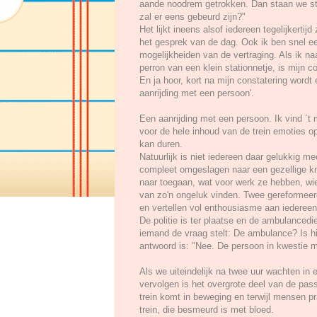
aande noodrem getrokken. Dan staan we sti
zal er eens gebeurd zijn?"
Het lijkt ineens alsof iedereen tegelijkertijd
het gesprek van de dag. Ook ik ben snel e
mogelijkheiden van de vertraging. Als ik naa
perron van een klein stationnetje, is mijn 
En ja hoor, kort na mijn constatering wordt 
aanrijding met een persoon'.
Een aanrijding met een persoon. Ik vind ´t 
voor de hele inhoud van de trein emoties o
kan duren.
Natuurlijk is niet iedereen daar gelukkig me
compleet omgeslagen naar een gezellige k
naar toegaan, wat voor werk ze hebben, wie
van zo'n ongeluk vinden. Twee gereformee
en vertellen vol enthousiasme aan iedereen
De politie is ter plaatse en de ambulanced
iemand de vraag stelt: De ambulance? Is hi
antwoord is: "Nee. De persoon in kwestie 
Als we uiteindelijk na twee uur wachten in
vervolgen is het overgrote deel van de pas
trein komt in beweging en terwijl mensen p
trein, die besmeurd is met bloed.