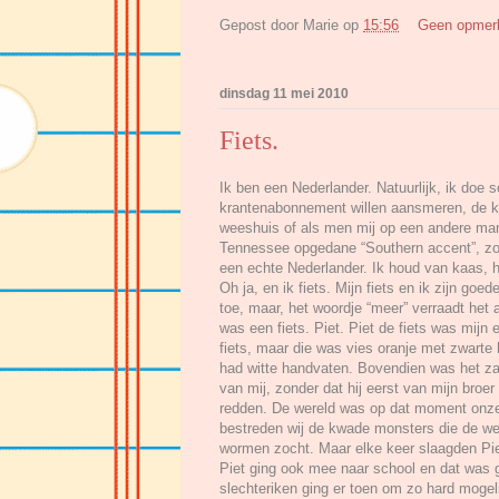
Gepost door
Marie
op
15:56
Geen opmer
dinsdag 11 mei 2010
Fiets.
Ik ben een Nederlander. Natuurlijk, ik doe 
krantenabonnement willen aansmeren, de ki
weeshuis of als men mij op een andere mani
Tennessee opgedane “Southern accent”, zod
een echte Nederlander. Ik houd van kaas, ha
Oh ja, en ik fiets. Mijn fiets en ik zijn go
toe, maar, het woordje “meer” verraadt het 
was een fiets. Piet. Piet de fiets was mijn 
fiets, maar die was vies oranje met zwarte
had witte handvaten. Bovendien was het za
van mij, zonder dat hij eerst van mijn broer
redden. De wereld was op dat moment onze 
bestreden wij de kwade monsters die de wer
wormen zocht. Maar elke keer slaagden Piet
Piet ging ook mee naar school en dat was g
slechteriken ging er toen om zo hard moge