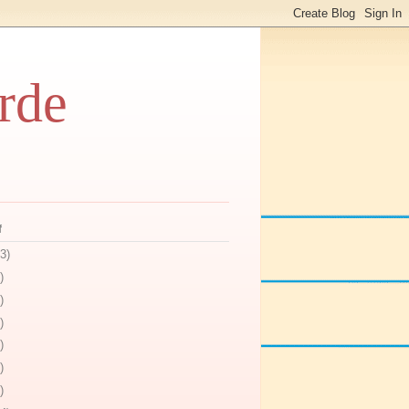
rde
f
3)
)
)
)
)
)
)