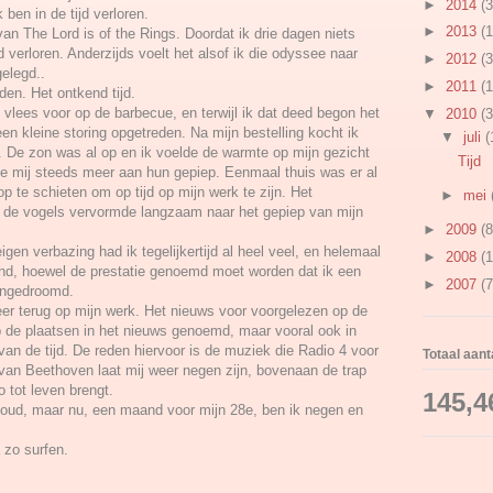
►
2014
(3
Ik ben in de tijd verloren.
►
2013
(1
 van The Lord is of the Rings. Doordat ik drie dagen niets
 verloren. Anderzijds voelt het alsof ik die odyssee naar
►
2012
(3
gelegd..
►
2011
(1
nden. Het ontkend tijd.
 vlees voor op de barbecue, en terwijl ik dat deed begon het
▼
2010
(3
een kleine storing opgetreden. Na mijn bestelling kocht ik
▼
juli
(
k. De zon was al op en ik voelde de warmte op mijn gezicht
Tijd
de mij steeds meer aan hun gepiep. Eenmaal thuis was er al
op te schieten om op tijd op mijn werk te zijn. Het
►
mei
 de vogels vervormde langzaam naar het gepiep van mijn
►
2009
(8
eigen verbazing had ik tegelijkertijd al heel veel, en helemaal
►
2008
(1
d, hoewel de prestatie genoemd moet worden dat ik een
►
2007
(7
engedroomd.
er terug op mijn werk. Het nieuws voor voorgelezen op de
 op de plaatsen in het nieuws genoemd, maar vooral ook in
 van de tijd. De reden hiervoor is de muziek die Radio 4 voor
Totaal aan
van Beethoven laat mij weer negen zijn, bovenaan de trap
o tot leven brengt.
145,4
 oud, maar nu, een maand voor mijn 28e, ben ik negen en
 zo surfen.