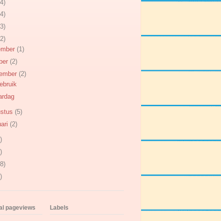
4)
4)
3)
2)
ember
(1)
ber
(2)
tember
(2)
ebruik
ardag
ustus
(5)
uari
(2)
)
)
8)
)
tal pageviews
Labels