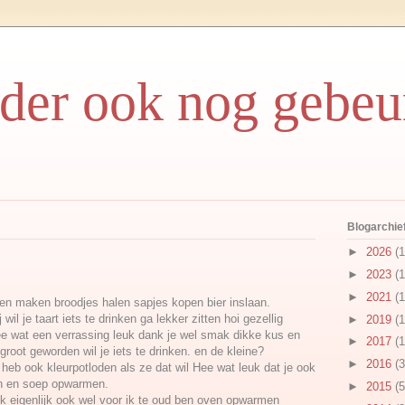
rder ook nog gebeu
Blogarchie
►
2026
(1
►
2023
(1
►
2021
(1
n maken broodjes halen sapjes kopen bier inslaan.
il je taart iets te drinken ga lekker zitten hoi gezellig
►
2019
(1
e wat een verrassing leuk dank je wel smak dikke kus en
►
2017
(1
groot geworden wil je iets te drinken. en de kleine?
►
2016
(3
 heb ook kleurpotloden als ze dat wil Hee wat leuk dat je ook
en en soep opwarmen.
►
2015
(5
k eigenlijk ook wel voor ik te oud ben oven opwarmen