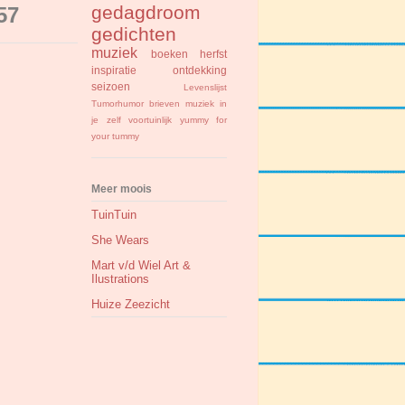
gedagdroom
57
gedichten
muziek
boeken
herfst
inspiratie
ontdekking
seizoen
Levenslijst
Tumorhumor
brieven
muziek in
je zelf
voortuinlijk
yummy for
your tummy
Meer moois
TuinTuin
She Wears
Mart v/d Wiel Art &
Ilustrations
Huize Zeezicht