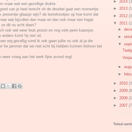
►
2014
(3
en maar wat een gezellige drukte.
►
2013
(1
goed van je heel terecht oh de deurbel gaat een momentje
k presentje glaasje wijn? de borrelnootjes op hoe komt dat
►
2012
(3
 maar wat bijvullen dan maar en dan ook maar een hapje
▼
2011
(1
 ze dit nu echt doen?
►
dec
toch ook wel weer leuk proost en nog vele jaren kaarsjes
 anders komt hij niet uit.
►
okto
er erg gezellig vond ik ook gaan jullie nu ook al ja die
▼
sep
eer he jammer dat we niet echt bij hebben kunnen kletsen bel
Taalg
en weer vroeg aan het werk fijne avond nog!
Verja
►
aug
►
febr
►
2010
(3
►
2009
(8
►
2008
(1
►
2007
(7
Totaal aan