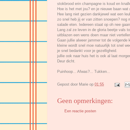
stokbrood erin champagne is koud en knall
Hoe is het met jou? en je nieuwe baan wat 
Hee lang niet gezien dankjewel wat een leu
zo snel heb jij er van zitten snoepen? nog
salade eten. Iedereen staat op oh nee gaan
Lang zal ze leven in de gloria beetje vals 
uitblazen een wens doen maar niet vertellen
Gaan jullie alweer jammer tot de volgende ke
kleine wordt snel moe natuurlijk tot snel w
je snel bedankt voor je gezelligheid.
jullie ook naar huis het is ook al laat morg
Deur dicht.
Puinhoop... Afwas?... Tukken...
Gepost door
Marie
op
01:55
Geen opmerkingen:
Een reactie posten