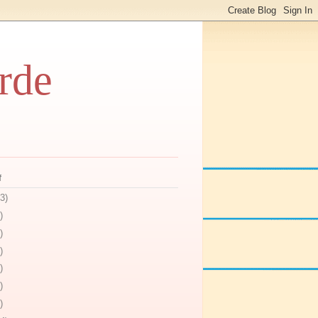
rde
f
3)
)
)
)
)
)
)