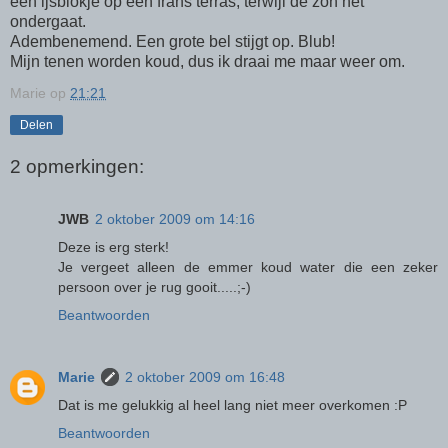
een ijsblokje op een frans terras, terwijl de zon net
ondergaat.
Adembenemend. Een grote bel stijgt op. Blub!
Mijn tenen worden koud, dus ik draai me maar weer om.
Marie
op
21:21
Delen
2 opmerkingen:
JWB
2 oktober 2009 om 14:16
Deze is erg sterk!
Je vergeet alleen de emmer koud water die een zeker
persoon over je rug gooit.....;-)
Beantwoorden
Marie
2 oktober 2009 om 16:48
Dat is me gelukkig al heel lang niet meer overkomen :P
Beantwoorden