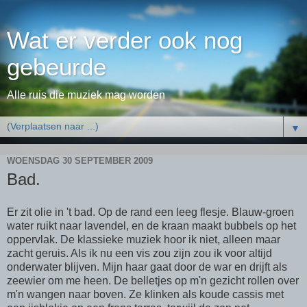
Wat er verder ook nog
gebeurde
Alle ruis die muziek mag worden
▼
WOENSDAG 30 SEPTEMBER 2009
Bad.
Er zit olie in 't bad. Op de rand een leeg flesje. Blauw-groen
water ruikt naar lavendel, en de kraan maakt bubbels op het
oppervlak. De klassieke muziek hoor ik niet, alleen maar
zacht geruis. Als ik nu een vis zou zijn zou ik voor altijd
onderwater blijven. Mijn haar gaat door de war en drijft als
zeewier om me heen. De belletjes op m'n gezicht rollen over
m'n wangen naar boven. Ze klinken als koude cassis met