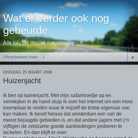
Wat er verder ook nog
gebeurde
Alle ruis die muziek mag worden
▼
DINSDAG 25 MAART 2008
Huizenjacht
Ik ben op kamerjacht. Met mijn safarihoedje op en
verrekijker in de hand sluip ik over het internet om een mooi
exemplaar te vinden waar ik mijzelf de trotse eigenaar van
kan maken. Ik besef helaas dat amsterdam een van de
meest bejaagde gebieden is, en dat andere jagers met z'n
vijftigen de zeldzame goede aanbiedingen proberen te
tackelen. En dan blijft er over: