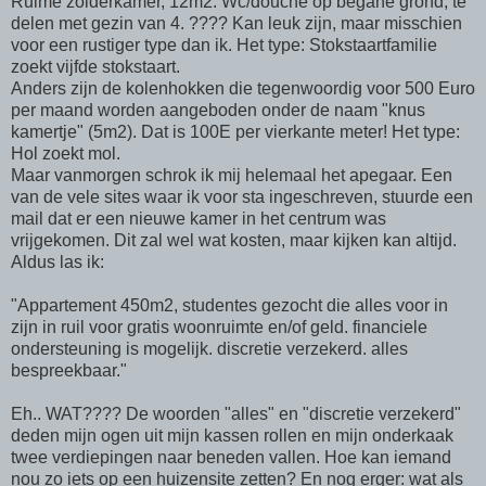
Ruime zolderkamer, 12m2. Wc/douche op begane grond, te
delen met gezin van 4. ???? Kan leuk zijn, maar misschien
voor een rustiger type dan ik. Het type: Stokstaartfamilie
zoekt vijfde stokstaart.
Anders zijn de kolenhokken die tegenwoordig voor 500 Euro
per maand worden aangeboden onder de naam "knus
kamertje" (5m2). Dat is 100E per vierkante meter! Het type:
Hol zoekt mol.
Maar vanmorgen schrok ik mij helemaal het apegaar. Een
van de vele sites waar ik voor sta ingeschreven, stuurde een
mail dat er een nieuwe kamer in het centrum was
vrijgekomen. Dit zal wel wat kosten, maar kijken kan altijd.
Aldus las ik:
"Appartement 450m2, studentes gezocht die alles voor in
zijn in ruil voor gratis woonruimte en/of geld. financiele
ondersteuning is mogelijk. discretie verzekerd. alles
bespreekbaar."
Eh.. WAT???? De woorden "alles" en "discretie verzekerd"
deden mijn ogen uit mijn kassen rollen en mijn onderkaak
twee verdiepingen naar beneden vallen. Hoe kan iemand
nou zo iets op een huizensite zetten? En nog erger: wat als