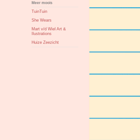
Meer moois
TuinTuin
She Wears
Mart v/d Wiel Art &
Ilustrations
Huize Zeezicht