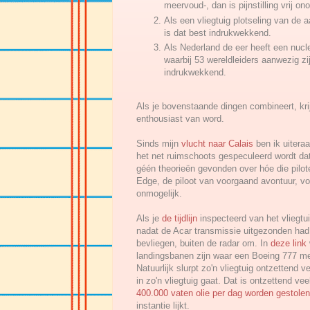
meervoud-, dan is pijnstilling vrij ono
Als een vliegtuig plotseling van de 
is dat best indrukwekkend.
Als Nederland de eer heeft een nucl
waarbij 53 wereldleiders aanwezig zi
indrukwekkend.
Als je bovenstaande dingen combineert, kri
enthousiast van word.
Sinds mijn
vlucht naar Calais
ben ik uiteraa
het net ruimschoots gespeculeerd wordt dat
géén theorieën gevonden over hóe die pilote
Edge, de piloot van voorgaand avontuur, voo
onmogelijk.
Als je
de tijdlijn
inspecteerd van het vliegtui
nadat de Acar transmissie uitgezonden had
bevliegen, buiten de radar om. In
deze link
landingsbanen zijn waar een Boeing 777 met
Natuurlijk slurpt zo'n vliegtuig ontzettend 
in zo'n vliegtuig gaat. Dat is ontzettend ve
400.000 vaten olie per dag worden gestolen
instantie lijkt.