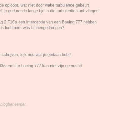
ade oploopt, wat niet door wake turbulence gebeurt
 je gedurende lange tijd in die turbulentie kunt vliegen!
g 2 F16's een interceptie van een Boeing 777 hebben
nds luchtruim was binnengedrongen?
 schrijven, kijk nou wat je gedaan hebt!
3/vermiste-boeing-777-kan-niet-zijn-gecrasht/
 blogbeheerder.