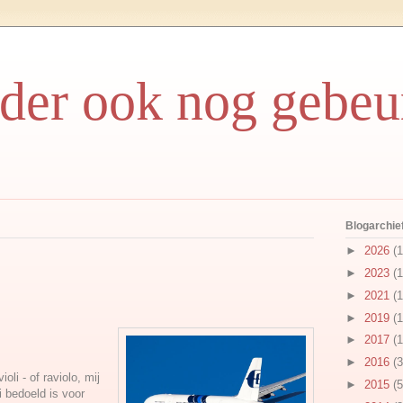
rder ook nog gebeu
Blogarchie
►
2026
(1
►
2023
(1
►
2021
(1
►
2019
(1
►
2017
(1
►
2016
(3
ioli - of raviolo, mij
►
2015
(5
i bedoeld is voor