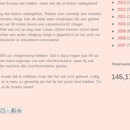
►
2013
(1
het Europa wel redden, maar niet als je buiten radargebied
►
2012
(3
tuig niet buiten radargebied. Radars zien namelijk een metalen
►
2011
(1
 formatie vliegt, kan de radar twee vliegtuigen als een geheel
►
2010
(3
 en net 50 meter boven een vakantievlucht vliegen.
elfde wat mij op weg naar Calais vijftien kleuren stront deed
►
2009
(8
achter een ander vliegtuig vliegt is gigantisch en om acht uur
►
2008
(1
turbulentie is ontzettend vermoeiend.
►
2007
(7
65 uur vliegervaring hebben. Dat is bijna negen jaar 40 uur
de trotse eigenaar van een vluchtsimulator, waar hij ook
Totaal aan
ie machine alle vluchtsimulaties gewist.
145,1
, maakt dat ik stilletjes hoop dat het ook echt gebeurt. Lullig
r is niets zo geweldig als het bij het juiste eind hebben. En
t al de moeite waard.