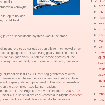
▼
2014
(3
ntbeerlijk...
►
dec
aardbodem verdwijnt,
►
nov
eaire top te houden
►
okto
jn, is dat best
►
sep
►
juli
(
►
juni
jg je een Sherlockiaans mysterie waar ik helemaal
►
mei
►
apri
rd ineens expert op het gebied van vliegen, en hoewel er op
▼
maa
 dat vliegtuig ineens in Den Haag gaat verschijnen, heb ik
n dat dan gaan doen. Ik heb die theorie gisteren bij the
MH 3
rgelegd, en het blijkt, hoe onwaarschijnlijk ook, niet eens
Kaart
De d
g, blijkt dat de kist zes uur later nog gedetecteerd werd
Mayb
 moeten worden. In zes uur kan je best een deel van Azië
Leven
wordt uitgelegd dat er bijvoorbeeld in Pakistan al meerdere
Eiere
 enig ervaren piloot, zou kunnen landen.
veel brandstof. The Edge kon me vertellen dat er 170000 liter
►
febr
el, maar als je bedenkt dat er bijvoorbeeld in Nigeria
ongeveer
, is een tankje vol niet de uitdaging die het in eerste
►
janu