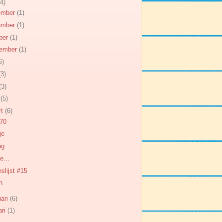
4)
ember
(1)
ember
(1)
ber
(1)
tember
(1)
6)
(3)
(3)
l
(5)
rt
(6)
70
je
ag
e...
slijst #15
n
uari
(6)
ari
(1)