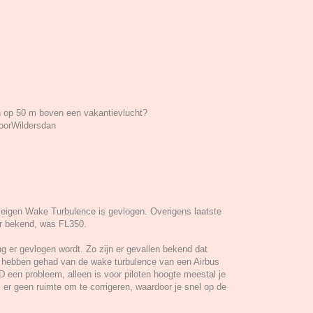
en op 50 m boven een vakantievlucht?
voorWildersdan
jn eigen Wake Turbulence is gevlogen. Overigens laatste
er bekend, was FL350.
 er gevlogen wordt. Zo zijn er gevallen bekend dat
ast hebben gehad van de wake turbulence van een Airbus
D een probleem, alleen is voor piloten hoogte meestal je
s er geen ruimte om te corrigeren, waardoor je snel op de