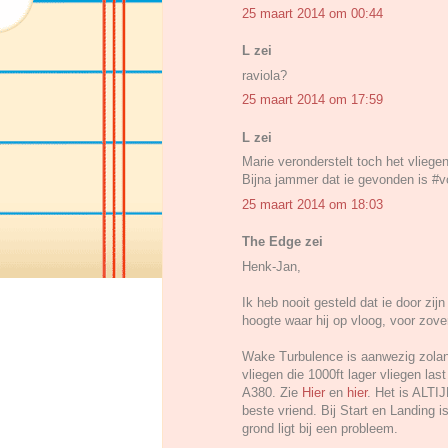
25 maart 2014 om 00:44
L zei
raviola?
25 maart 2014 om 17:59
L zei
Marie veronderstelt toch het vlieg
Bijna jammer dat ie gevonden is #
25 maart 2014 om 18:03
The Edge zei
Henk-Jan,
Ik heb nooit gesteld dat ie door zi
hoogte waar hij op vloog, voor zov
Wake Turbulence is aanwezig zolang
vliegen die 1000ft lager vliegen l
A380. Zie
Hier
en
hier
. Het is ALTIJ
beste vriend. Bij Start en Landing i
grond ligt bij een probleem.