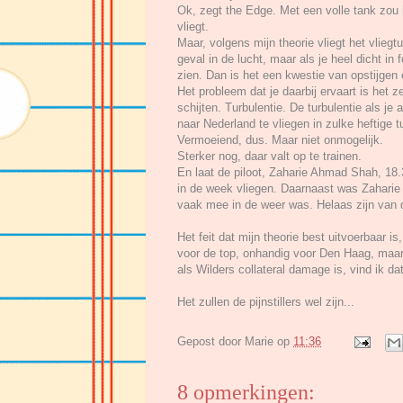
Ok, zegt the Edge. Met een volle tank zou 
vliegt.
Maar, volgens mijn theorie vliegt het vlieg
geval in de lucht, maar als je heel dicht in
zien. Dan is het een kwestie van opstijgen
Het probleem dat je daarbij ervaart is het z
schijten. Turbulentie. De turbulentie als je 
naar Nederland te vliegen in zulke heftige 
Vermoeiend, dus. Maar niet onmogelijk.
Sterker nog, daar valt op te trainen.
En laat de piloot, Zaharie Ahmad Shah, 18.3
in de week vliegen. Daarnaast was Zaharie 
vaak mee in de weer was. Helaas zijn van d
Het feit dat mijn theorie best uitvoerbaar is
voor de top, onhandig voor Den Haag, maar e
als Wilders collateral damage is, vind ik da
Het zullen de pijnstillers wel zijn...
Gepost door
Marie
op
11:36
8 opmerkingen: