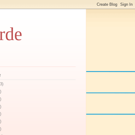
rde
f
3)
)
)
)
)
)
)