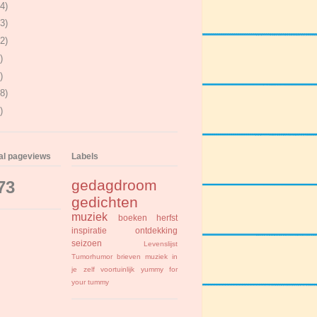
4)
3)
2)
)
)
8)
)
tal pageviews
Labels
gedagdroom
73
gedichten
muziek
boeken
herfst
inspiratie
ontdekking
seizoen
Levenslijst
Tumorhumor
brieven
muziek in
je zelf
voortuinlijk
yummy for
your tummy