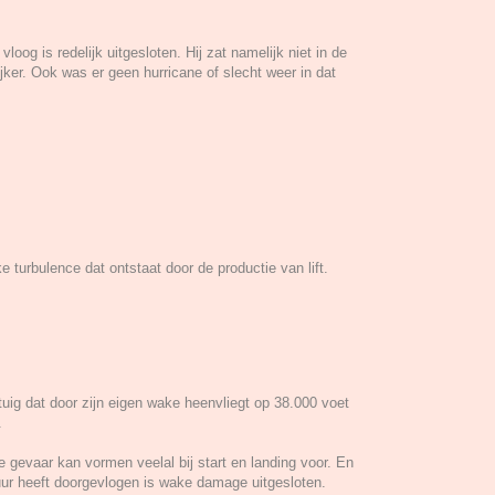
loog is redelijk uitgesloten. Hij zat namelijk niet in de
ijker. Ook was er geen hurricane of slecht weer in dat
turbulence dat ontstaat door de productie van lift.
gtuig dat door zijn eigen wake heenvliegt op 38.000 voet
.
 gevaar kan vormen veelal bij start en landing voor. En
uur heeft doorgevlogen is wake damage uitgesloten.